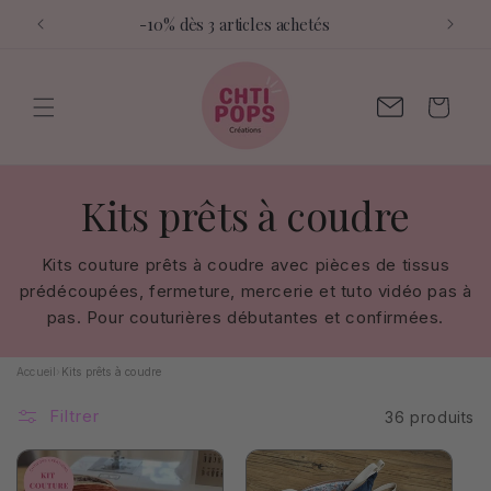
et
-10% dès 3 articles achetés
passer
au
contenu
Contactez-
Panier
moi
C
Kits prêts à coudre
o
Kits couture prêts à coudre avec pièces de tissus
prédécoupées, fermeture, mercerie et tuto vidéo pas à
l
pas. Pour couturières débutantes et confirmées.
l
Accueil
›
Kits prêts à coudre
e
Filtrer
36 produits
c