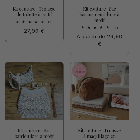
Kit couture : Trousse
Kit couture : Sac
de toilette à motif
banane demi-lune à
motif
2
(2)
total
2
(2)
Prix
27,90 €
des
total
critiques
Prix
À partir de 29,90
des
habituel
critiques
habituel
€
Kit couture : Sac
Kit couture : Trousse
bandoulière à motif
à maquillage en