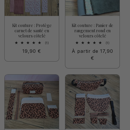
Kit couture : Protège
Kit couture : Panier de
carnet de santé en
rangement rond en
velours côtelé
velours côtelé
1
1
(1)
(1)
total
total
Prix
19,90 €
Prix
À partir de 17,90
des
des
critiques
critiques
habituel
habituel
€