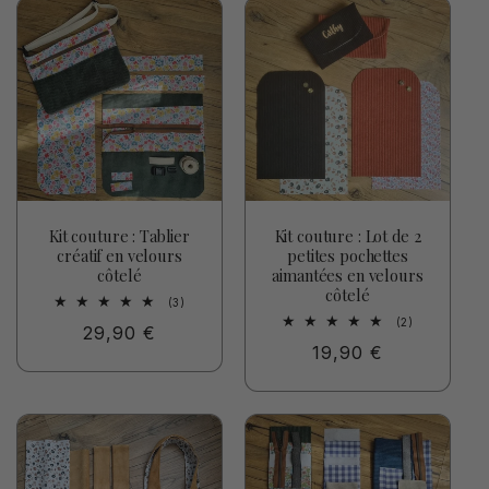
Kit couture : Tablier
Kit couture : Lot de 2
créatif en velours
petites pochettes
côtelé
aimantées en velours
côtelé
3
(3)
total
2
(2)
Prix
29,90 €
des
total
critiques
Prix
19,90 €
des
habituel
critiques
habituel