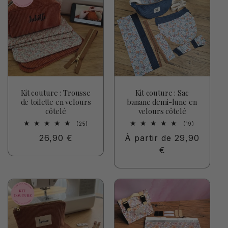
t
i
o
n
:
Kit couture : Trousse
Kit couture : Sac
de toilette en velours
banane demi-lune en
côtelé
velours côtelé
25
19
(25)
(19)
total
total
Prix
26,90 €
Prix
À partir de 29,90
des
des
critiques
critiques
habituel
habituel
€