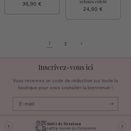
velours côtelé
Prix
36,90 €
Prix
24,90 €
habituel
habituel
1
2
Inscrivez-vous ici
Vous recevrez un code de réduction sur toute la
boutique pour vous souhaiter la bienvenue !
E-mail
Suivi de livraison
‹
›
Lettre suivie ou Colissimo