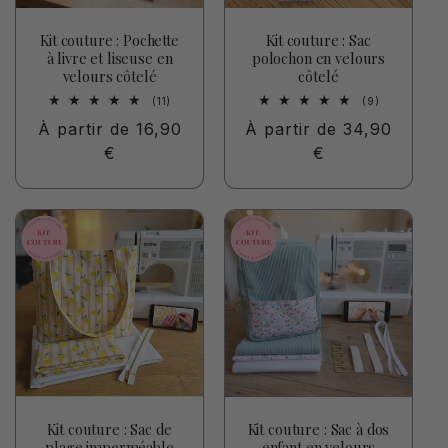
Kit couture : Pochette
Kit couture : Sac
à livre et liseuse en
polochon en velours
velours côtelé
côtelé
11
9
(11)
(9)
total
total
Prix
À partir de 16,90
Prix
À partir de 34,90
des
des
critiques
critiques
habituel
€
habituel
€
Kit couture : Sac de
Kit couture : Sac à dos
plage imperméable
enfant en velours