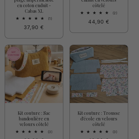
en coton enduit -
côtelé
Cabas XL
2
(2)
total
1
(1)
Prix
44,90 €
des
total
critiques
Prix
37,90 €
des
habituel
critiques
habituel
Kit couture : Sac
Kit couture : Trousse
bandoulière en
d'école en velours
velours côtelé
côtelé
3
3
(3)
(3)
total
total