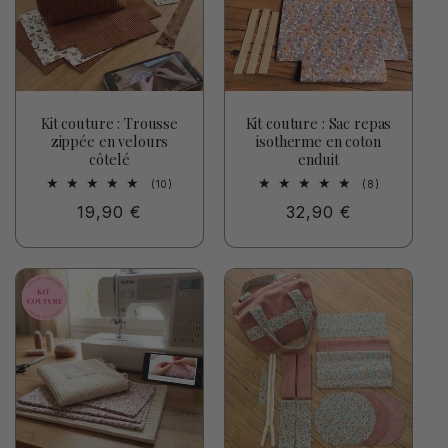
Kit couture : Trousse
Kit couture : Sac repas
zippée en velours
isotherme en coton
côtelé
enduit
10
8
(10)
(8)
total
total
Prix
19,90 €
Prix
32,90 €
des
des
critiques
critiques
habituel
habituel