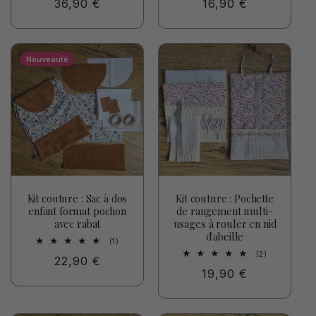
Prix
36,90 €
Prix
16,90 €
des
des
critiques
critiques
habituel
habituel
Nouveauté
Kit couture : Sac à dos
Kit couture : Pochette
enfant format pochon
de rangement multi-
avec rabat
usages à rouler en nid
d'abeille
1
(1)
total
2
(2)
Prix
22,90 €
des
total
critiques
Prix
19,90 €
des
habituel
critiques
habituel