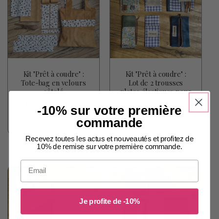
Kit "Prêt à coudre" :
Kit "Prêt à coudre" :
Tote-bag en velours
Lot de 2 trousses
côtelé
plates élastiques pour
carnet A5
3
(3)
-10% sur votre première
total
2
(2)
Prix
32,90 €
des
total
commande
critiques
Prix
À partir de 15,90
des
habituel
critiques
habituel
€
Recevez toutes les actus et nouveautés et profitez de
10% de remise sur votre première commande.
Email
Je profite de -10%