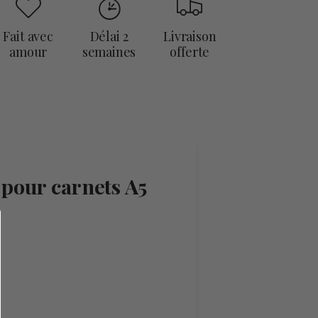
paiement
Fait avec
Délai 2
Livraison
amour
semaines
offerte
s pour carnets A5