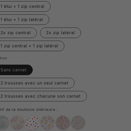
1 étui + 1 zip central
1 étui + 1 zip latéral
2x zip central
2x zip latéral
1 zip central + 1 zip latéral
tion
Sans carnet
2 trousses avec un seul carnet
2 trousses avec chacune son carnet
tif de la doublure intérieure :
Jouy
Jouy
Cœurs
Bridget
Liberty
Fleurette
bleu
rouge