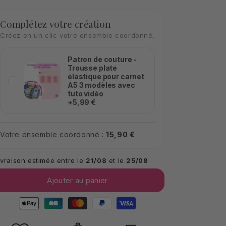
quantité
quantité
de
de
Complétez votre création
Kit
Kit
Créez en un clic votre ensemble coordonné.
&quot;Prêt
&quot;Prêt
à
à
Patron de couture -
coudre&quot;
coudre&quot;
Trousse plate
:
:
élastique pour carnet
Lot
Lot
A5 3 modèles avec
tuto vidéo
de
de
+5,99 €
2
2
trousses
trousses
plates
plates
Votre ensemble coordonné :
15,90 €
élastiques
élastiques
pour
pour
carnet
carnet
ivraison estimée entre le
21/08
et le
25/08
A5
A5
Ajouter au panier
Moyens
de