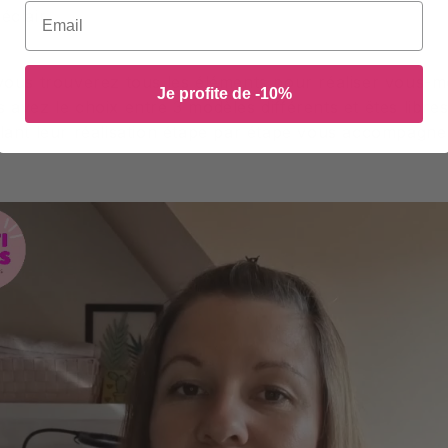
Email
éclair
 vous trouverez tous les éléments pour réaliser vous-m
Je profite de -10%
 avez le choix entre 3 modèles différents et êtes libres
llant leur réalisation étape par étape vous accompagne