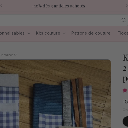
-10% dès 3 articles achetés
onnalisables
Kits couture
Patrons de couture
Floc
K
our carnet A5
2
p
Pr
1
ha
Ch