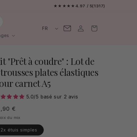
Livraison offerte en France
★★★★★
4.97
/ 5
(1317)
L
Contactez-
Connexion
Panier
FR
moi
a
ages
n
g
it "Prêt à coudre" : Lot de
u
 trousses plates élastiques
e
our carnet A5
5.0/5 basé sur 2 avis
ix
5,90 €
bituel
oix du mix
2x étuis simples