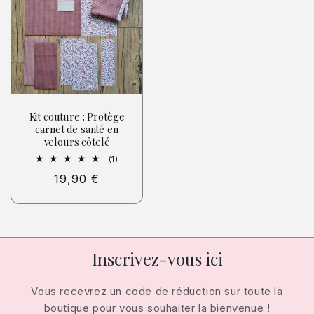
Kit couture : Protège
carnet de santé en
velours côtelé
1
(1)
total
Prix
19,90 €
des
critiques
habituel
Inscrivez-vous ici
Vous recevrez un code de réduction sur toute la
boutique pour vous souhaiter la bienvenue !