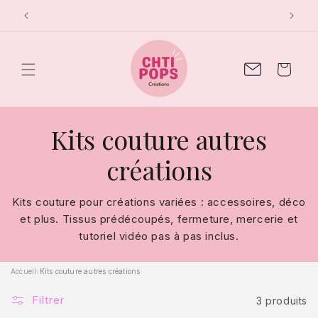
et
-10% dès 3 articles achetés
passer
au
contenu
Contactez-
Panier
moi
C
Kits couture autres
o
créations
l
Kits couture pour créations variées : accessoires, déco
et plus. Tissus prédécoupés, fermeture, mercerie et
l
tutoriel vidéo pas à pas inclus.
e
Accueil
›
Kits couture autres créations
c
Filtrer
3 produits