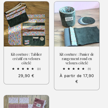
t
i
o
n
:
Kit couture : Tablier
Kit couture : Panier de
créatif en velours
rangement rond en
côtelé
velours côtelé
3
1
(3)
(1)
total
total
Prix
29,90 €
Prix
À partir de 17,90
des
des
critiques
critiques
habituel
habituel
€