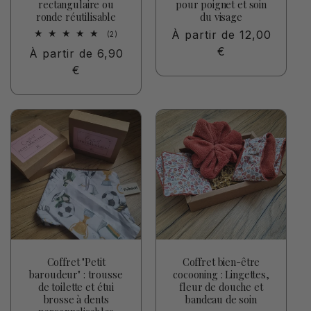
rectangulaire ou
pour poignet et soin
ronde réutilisable
du visage
Prix
À partir de 12,00
2
(2)
total
habituel
€
Prix
À partir de 6,90
des
critiques
habituel
€
Coffret "Petit
Coffret bien-être
baroudeur" : trousse
cocooning : Lingettes,
de toilette et étui
fleur de douche et
brosse à dents
bandeau de soin