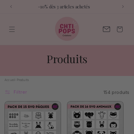
et
-10% dès 3 articles achetés
passer
au
contenu
Contactez-
Panier
moi
C
Produits
o
l
Accueil
›
Produits
Filtrer
154 produits
l
e
c