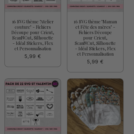
16 SVG thème "Atelier
16 SVG thème "Maman
couture" - Fichiers
et Fête des mères" -
Découpe pour Cricut,
Fichiers Découpe
ScanNCut, Silhouette
pour Cricut,
- Idéal Stickers, Flex
ScanNCut, Silhouette
et Personnalisation
- Idéal Stickers, Flex
et Personnalisation
Prix
5,99 €
Prix
5,99 €
habituel
habituel