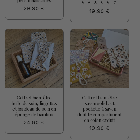
personnalisables
1
(1)
total
Prix
29,90 €
Prix
19,90 €
des
habituel
critiques
habituel
Coffret bien-être
Coffret bien-être
huile de soin, lingettes
savon solide et
et bandeau de soin en
pochette à savon
éponge de bambou
double compartiment
en coton enduit
Prix
24,90 €
Prix
19,90 €
habituel
habituel