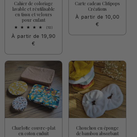
Cahier de coloriage
Carte cadeau Chtipops
lavable et réutilisable
Créations
en tissu et velours
Prix
À partir de 10,00
pour enfant
habituel
€
10
(10)
total
Prix
À partir de 19,90
des
critiques
habituel
€
Charlotte couvre-plat
Chouchou en éponge
en coton enduit
de bambou absorbant