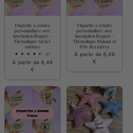
Etiquette à coudre
Etiquette à coudre
personnalisée avec
personnalisée avec
inscription floquée -
inscription floquée -
Thématique Atelier
Thématique Maman et
couture
Fête des mères
Prix
À partir de 6,49
2
(2)
total
habituel
€
Prix
À partir de 6,49
des
critiques
habituel
€