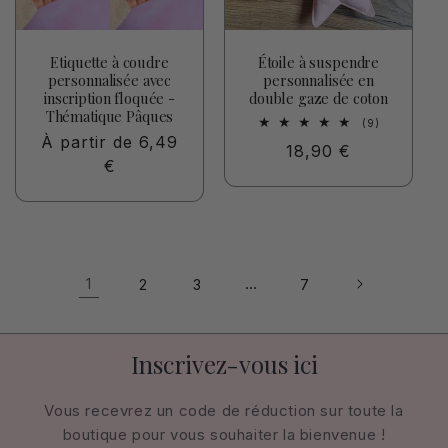
Etiquette à coudre
Étoile à suspendre
personnalisée avec
personnalisée en
inscription floquée -
double gaze de coton
Thématique Pâques
9
(9)
total
Prix
À partir de 6,49
Prix
18,90 €
des
habituel
€
critiques
habituel
1
…
2
3
7
Inscrivez-vous ici
Vous recevrez un code de réduction sur toute la
boutique pour vous souhaiter la bienvenue !