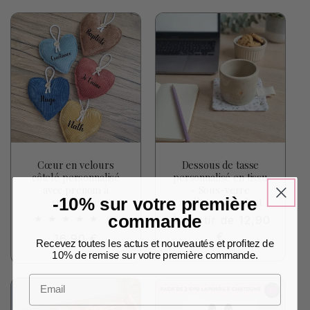
Cœur en velours
Dessous de tasse
côtelé personnalisé
personnalisé en tissu
avec prénom à
- Sous-verre
-10% sur votre première
suspendre
molletonné isolant
commande
Prix
À partir de 12,90
2
(2)
total
habituel
€
Prix
16,90 €
des
Recevez toutes les actus et nouveautés et profitez de
critiques
habituel
10% de remise sur votre première commande.
Email