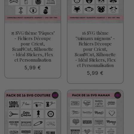
t
i
o
15 SVG thème "Pâques"
16 SVG thème
n
- Fichiers Découpe
"Animaux mignons" -
pour Cricut,
Fichiers Découpe
:
ScanNCut, Silhouette
pour Cricut,
- Idéal Stickers, Flex
ScanNCut, Silhouette
et Personnalisation
- Idéal Stickers, Flex
et Personnalisation
Prix
5,99 €
Prix
5,99 €
habituel
habituel