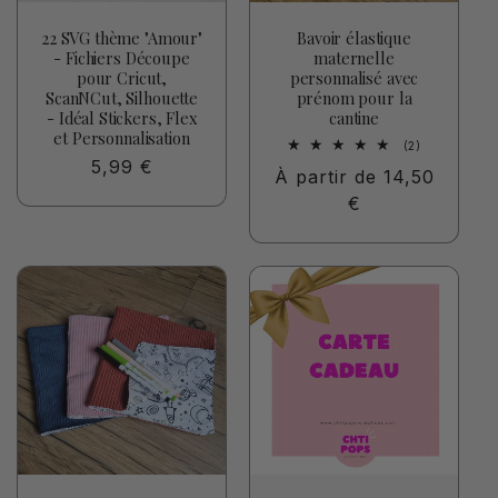
22 SVG thème "Amour"
Bavoir élastique
- Fichiers Découpe
maternelle
pour Cricut,
personnalisé avec
ScanNCut, Silhouette
prénom pour la
- Idéal Stickers, Flex
cantine
et Personnalisation
2
(2)
total
Prix
5,99 €
Prix
À partir de 14,50
des
habituel
critiques
habituel
€