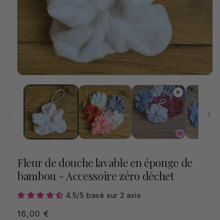
Ouvrir
le
média
1
dans
une
fenêtre
modale
Fleur de douche lavable en éponge de
bambou - Accessoire zéro déchet
4.5/5 basé sur 2 avis
Prix
16,00 €