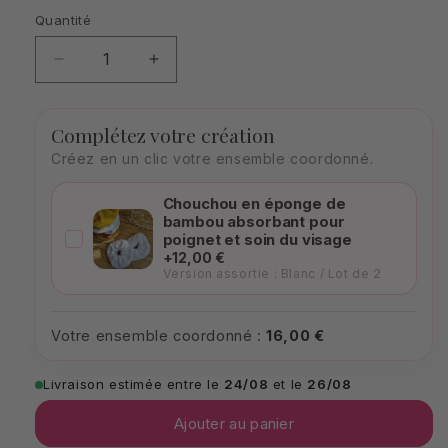
Quantité
Quantité
Réduire
Augmenter
la
la
quantité
quantité
de
de
Complétez votre création
Fleur
Fleur
Créez en un clic votre ensemble coordonné.
de
de
douche
douche
Chouchou en éponge de
lavable
lavable
bambou absorbant pour
en
en
poignet et soin du visage
éponge
éponge
+12,00 €
Version assortie : Blanc / Lot de 2
de
de
bambou
bambou
-
-
Votre ensemble coordonné :
16,00 €
Accessoire
Accessoire
zéro
zéro
déchet
déchet
Livraison estimée entre le
24/08
et le
26/08
Ajouter au panier