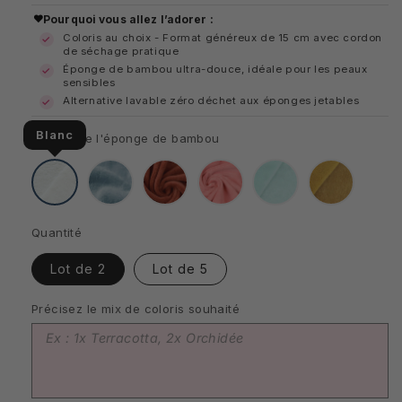
habituel
Pourquoi vous allez l’adorer :
Coloris au choix - Format généreux de 15 cm avec cordon
de séchage pratique
Éponge de bambou ultra-douce, idéale pour les peaux
sensibles
Alternative lavable zéro déchet aux éponges jetables
Blanc
Coloris de l'éponge de bambou
Blanc
Bleu
Terracotta
Orchidée
Céladon
Jaune
Quantité
Lot de 2
Lot de 5
Précisez le mix de coloris souhaité