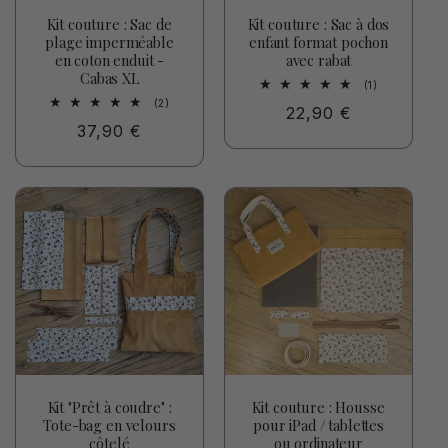
Kit couture : Sac de
Kit couture : Sac à dos
plage imperméable
enfant format pochon
en coton enduit -
avec rabat
Cabas XL
1
(1)
total
2
(2)
Prix
22,90 €
des
total
critiques
Prix
37,90 €
des
habituel
critiques
habituel
Kit "Prêt à coudre" :
Kit couture : Housse
Tote-bag en velours
pour iPad / tablettes
côtelé
ou ordinateur