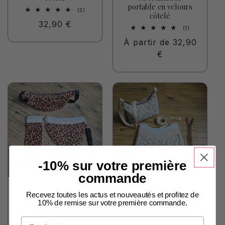
portable en velours
3
(3)
côtelé
total
Prix
32,90 €
des
1
(1)
critiques
habituel
total
Prix
À partir de 32,90
des
critiques
habituel
€
-10% sur votre première
commande
Kit couture : Sac
Kit couture : Sac
Recevez toutes les actus et nouveautés et profitez de
banane demi-lune à
bandoulière à motif
10% de remise sur votre première commande.
motif
Prix
36,90 €
Email
2
(2)