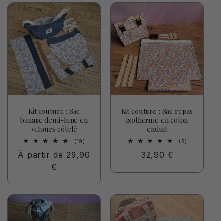
t
i
o
n
:
Kit couture : Sac
Kit couture : Sac repas
banane demi-lune en
isotherme en coton
velours côtelé
enduit
19
8
(19)
(8)
total
total
Prix
À partir de 29,90
Prix
32,90 €
des
des
critiques
critiques
habituel
€
habituel