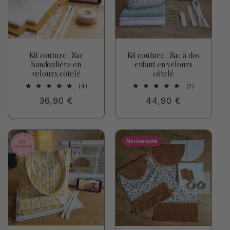
Kit couture : Sac
Kit couture : Sac à dos
bandoulière en
enfant en velours
velours côtelé
côtelé
4
2
(4)
(2)
total
total
Prix
36,90 €
Prix
44,90 €
des
des
critiques
critiques
habituel
habituel
Nouveauté