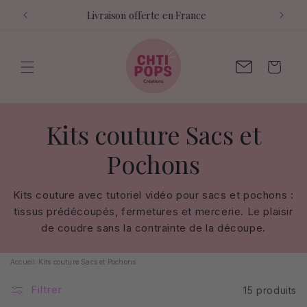
et
Confection artisanale française
passer
au
contenu
Contactez-
Panier
moi
C
Kits couture Sacs et
o
Pochons
l
Kits couture avec tutoriel vidéo pour sacs et pochons :
tissus prédécoupés, fermetures et mercerie. Le plaisir
l
de coudre sans la contrainte de la découpe.
e
Accueil
›
Kits couture Sacs et Pochons
c
Filtrer
15 produits