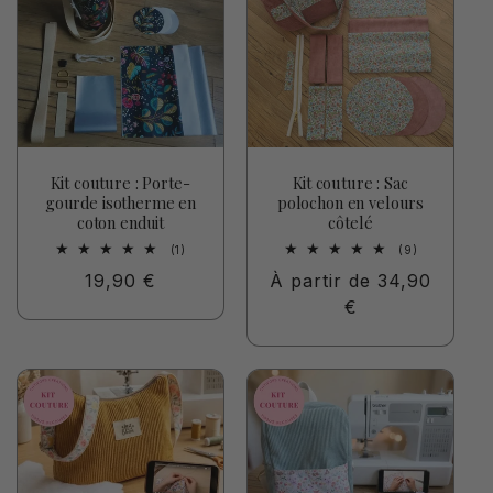
Kit couture : Porte-
Kit couture : Sac
gourde isotherme en
polochon en velours
coton enduit
côtelé
1
9
(1)
(9)
total
total
Prix
19,90 €
Prix
À partir de 34,90
des
des
critiques
critiques
habituel
habituel
€