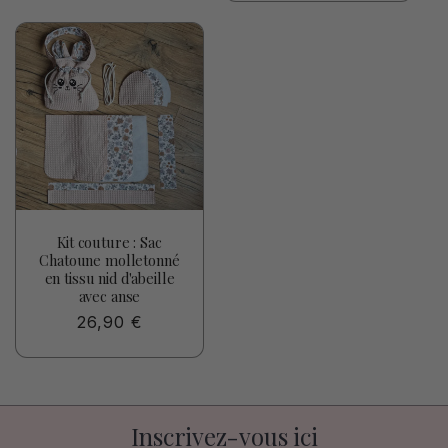
Kit couture : Sac
Chatoune molletonné
en tissu nid d'abeille
avec anse
Prix
26,90 €
habituel
Inscrivez-vous ici