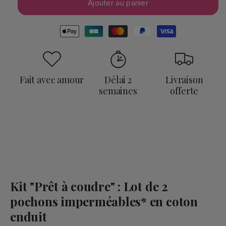
enduit
enduit
Ajouter au panier
Moyens
de
paiement
Fait avec amour
Délai 2
Livraison
semaines
offerte
Kit "Prêt à coudre" : Lot de 2
pochons imperméables* en coton
enduit