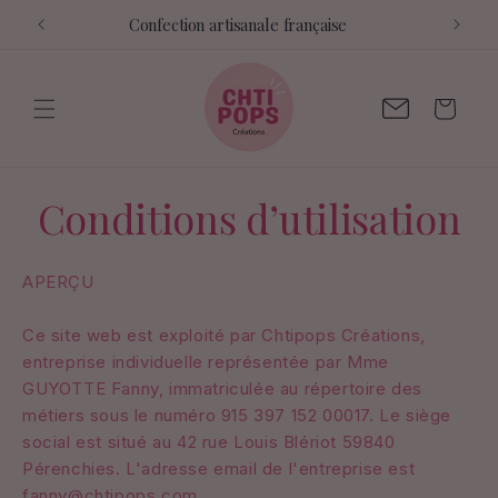
et
Confection artisanale française
passer
au
contenu
Contactez-
Panier
moi
Conditions d’utilisation
APERÇU
Ce site web est exploité par Chtipops Créations,
entreprise individuelle représentée par Mme
GUYOTTE Fanny, immatriculée au répertoire des
métiers sous le numéro 915 397 152 00017. Le siège
social est situé au 42 rue Louis Blériot 59840
Pérenchies. L'adresse email de l'entreprise est
fanny@chtipops.com