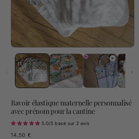
Ouvrir
le
média
1
dans
une
fenêtre
modale
Bavoir élastique maternelle personnalisé
avec prénom pour la cantine
5.0/5 basé sur 2 avis
Prix
14,50 €