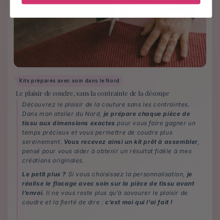
Kits préparés avec soin dans le Nord
Le plaisir de coudre, sans la contrainte de la découpe
Découvrez le plaisir de la couture sans les contraintes.
Dans mon atelier du Nord,
je prépare chaque pièce de
tissu aux dimensions exactes
pour vous faire gagner un
temps précieux et vous permettre de coudre plus
sereinement.
Vous recevez ainsi un kit prêt à assembler
,
pensé pour vous aider à obtenir un résultat fidèle à mes
créations originales.
Le petit plus ?
Si vous choisissez la personnalisation,
je
réalise le flocage avec soin sur la pièce de tissu avant
l’envoi.
Il ne vous reste plus qu’à savourer le plaisir de
coudre et la fierté de dire :
c’est moi qui l’ai fait !