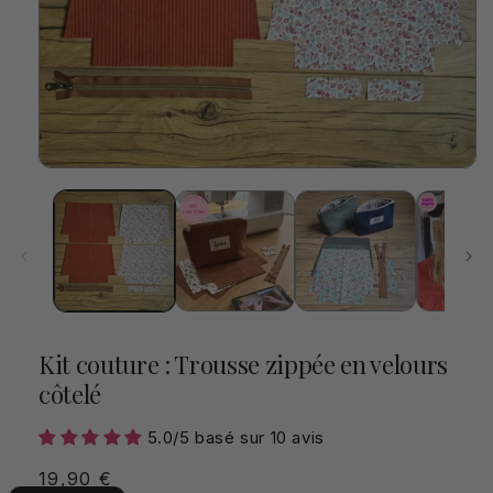
Ouvrir
le
média
1
dans
une
fenêtre
modale
Kit couture : Trousse zippée en velours
côtelé
5.0/5 basé sur 10 avis
Prix
19,90 €