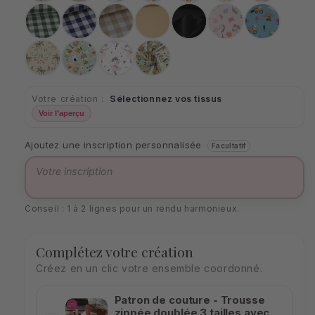
9mm
Carreaux
Carreaux
Carreaux
Uni
Uni
Licorne
Chantier
verts
bleus
beiges
Lin
Noir
9mm
9mm
9mm
Jungle
Kawai
Danseuse
Ptiwi
Votre création :
Sélectionnez vos tissus
Voir l’aperçu
Ajoutez une inscription personnalisée
Facultatif
Conseil : 1 à 2 lignes pour un rendu harmonieux.
Complétez votre création
Créez en un clic votre ensemble coordonné.
Patron de couture - Trousse
zippée doublée 3 tailles avec