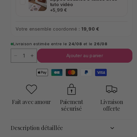
tuto vidéo
+5,99 €
Votre ensemble coordonné :
19,90 €
Livraison estimée entre le
24/08
et le
26/08
Quantité
Quantité
Ajouter au panier
Réduire
Augmenter
la
la
Moyens
quantité
quantité
de
de
de
paiement
Kit
Kit
couture
couture
:
:
Fait avec amour
Paiement
Livraison
Trousse
Trousse
sécurisé
offerte
zippée
zippée
en
en
velours
velours
Description détaillée
côtelé
côtelé