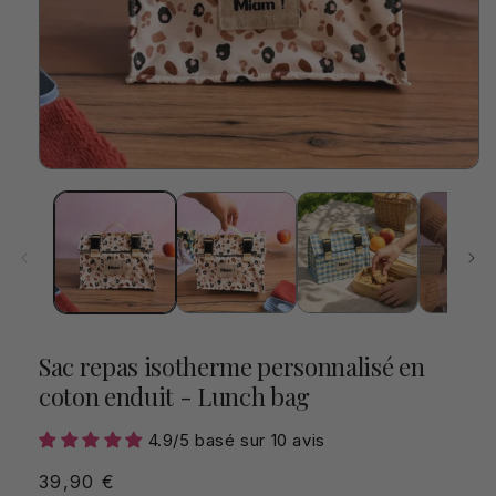
Ouvrir
le
média
1
dans
une
fenêtre
modale
Sac repas isotherme personnalisé en
coton enduit - Lunch bag
4.9/5 basé sur 10 avis
Prix
39,90 €