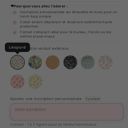
habituel
Pourquoi vous allez l’adorer :
Inscription personnalisée sur étiquette en tissu pour un
lunch bag unique
Coton enduit déperlant et doublure isotherme haute
protection
Format compact idéal pour le bureau, l'école ou les
sorties pique-nique
Léopard
Motif du coton enduit extérieur
Léopard
Splash
Carreaux
Nuit
Carreaux
Bridget
fleurie
bleus
Cerises
Citron
Ajoutez une inscription personnalisée
Facultatif
Conseil : 1 à 2 lignes pour un rendu harmonieux.