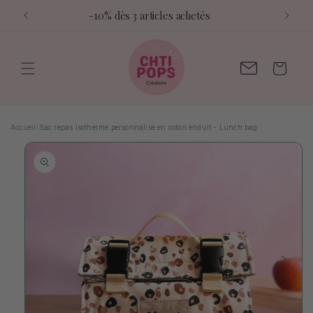
et
-10% dès 3 articles achetés
passer
au
contenu
Contactez-
Panier
moi
Accueil
›
Sac repas isotherme personnalisé en coton enduit - Lunch bag
Passer aux
informations
produits