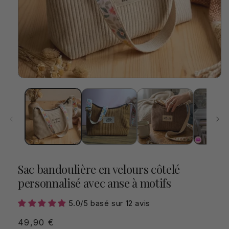
Ouvrir
le
média
1
dans
une
fenêtre
modale
Sac bandoulière en velours côtelé
personnalisé avec anse à motifs
5.0/5 basé sur 12 avis
Prix
49,90 €