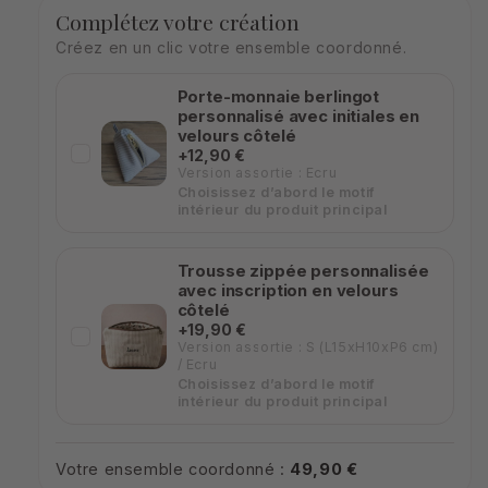
Complétez votre création
Créez en un clic votre ensemble coordonné.
Porte-monnaie berlingot
personnalisé avec initiales en
velours côtelé
+12,90 €
Version assortie : Ecru
Choisissez d’abord le motif
intérieur du produit principal
Trousse zippée personnalisée
avec inscription en velours
côtelé
+19,90 €
Version assortie : S (L15xH10xP6 cm)
/ Ecru
Choisissez d’abord le motif
intérieur du produit principal
Votre ensemble coordonné :
49,90 €