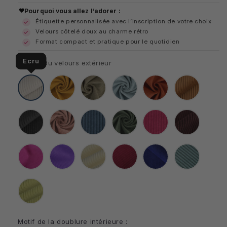
habituel
Pourquoi vous allez l’adorer :
Étiquette personnalisée avec l’inscription de votre choix
Velours côtelé doux au charme rétro
Format compact et pratique pour le quotidien
Ecru
Coloris du velours extérieur
Ecru
Jaune
Taupe
Bleu
Terracotta
Marron
clair
Noir
Rose
Bleu
Vert
Framboise
Prune
foncé
Magenta
Lavande
Jaune
Lie
Bleu
Lichen
pâle
de
roy
vin
Vert
anis
Motif de la doublure intérieure :