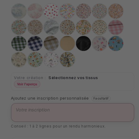
Jouy
Jouy
Cœurs
Bridget
Liberty
Fleurette
Bouquet
bleu
rouge
Pensées
Oriental
Azra
Marion
Lapi
Léopard
Carreaux
roses
9mm
Carreaux
Carreaux
Carreaux
Uni
Uni
Licorne
Chantier
verts
bleus
beiges
Lin
Noir
9mm
9mm
9mm
Jungle
Kawai
Danseuse
Ptiwi
Votre création :
Sélectionnez vos tissus
Voir l’aperçu
Ajoutez une inscription personnalisée
Facultatif
Conseil : 1 à 2 lignes pour un rendu harmonieux.