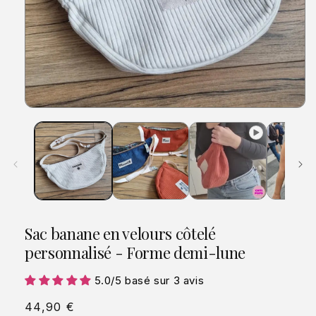
Ouvrir
le
média
1
dans
une
fenêtre
modale
Sac banane en velours côtelé
personnalisé - Forme demi-lune
5.0/5 basé sur 3 avis
Prix
44,90 €