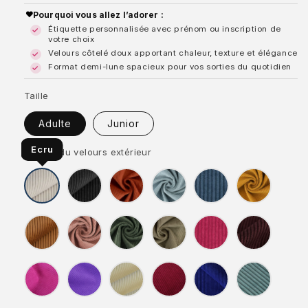
habituel
Pourquoi vous allez l’adorer :
Étiquette personnalisée avec prénom ou inscription de
votre choix
Velours côtelé doux apportant chaleur, texture et élégance
Format demi-lune spacieux pour vos sorties du quotidien
Taille
Adulte
Junior
Ecru
Coloris du velours extérieur
Ecru
Noir
Terracotta
Bleu
Bleu
Jaune
clair
foncé
Marron
Rose
Vert
Taupe
Framboise
Prune
Magenta
Lavande
Jaune
Lie
Bleu
Lichen
pâle
de
roy
vin