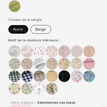
Vert
anis
Couleur de la sangle
Noire
Beige
Motif de la doublure intérieure :
Jouy
Jouy
Cœurs
Bridget
Liberty
Fleurette
Bouquet
bleu
rouge
Pensées
Oriental
Azra
Marion
Lapi
Léopard
Carreaux
roses
9mm
Carreaux
Carreaux
Carreaux
Uni
Uni
Licorne
Chantier
verts
bleus
beiges
Lin
Noir
9mm
9mm
9mm
Jungle
Kawai
Danseuse
Ptiwi
Votre création :
Sélectionnez vos tissus