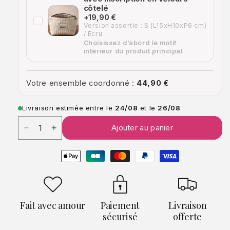
côtelé
+19,90 €
Version assortie : S (L15xH10xP6 cm)
/ Ecru
Choisissez d’abord le motif
intérieur du produit principal
Votre ensemble coordonné :
44,90 €
Livraison estimée entre le
24/08
et le
26/08
Quantité
Quantité
Ajouter au panier
Réduire
Augmenter
la
la
Moyens
quantité
quantité
de
de
de
paiement
Sac
Sac
banane
banane
en
en
Fait avec amour
Paiement
Livraison
velours
velours
sécurisé
offerte
côtelé
côtelé
personnalisé
personnalisé