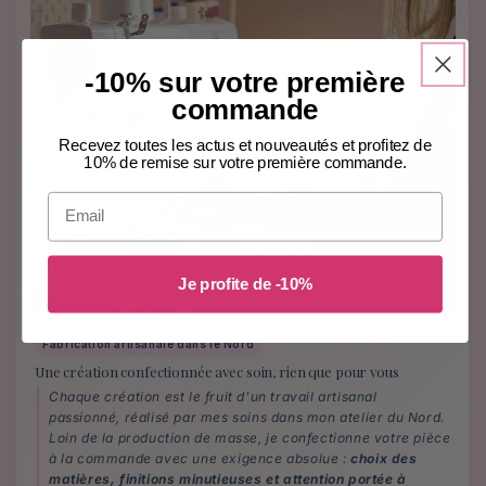
-10% sur votre première
commande
Recevez toutes les actus et nouveautés et profitez de
10% de remise sur votre première commande.
Email
Je profite de -10%
Fabrication artisanale dans le Nord
Une création confectionnée avec soin, rien que pour vous
Chaque création est le fruit d'un travail artisanal
passionné, réalisé par mes soins dans mon atelier du Nord.
Loin de la production de masse, je confectionne votre pièce
à la commande avec une exigence absolue :
choix des
matières, finitions minutieuses et attention portée à