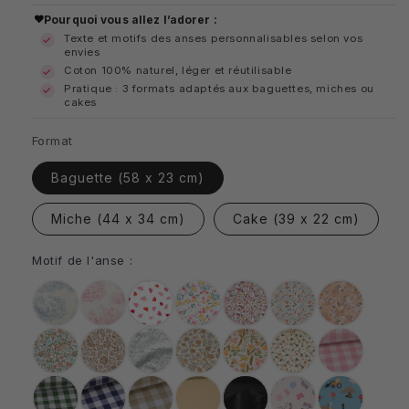
habituel
Pourquoi vous allez l’adorer :
Texte et motifs des anses personnalisables selon vos
envies
Coton 100% naturel, léger et réutilisable
Pratique : 3 formats adaptés aux baguettes, miches ou
cakes
Format
Baguette (58 x 23 cm)
Miche (44 x 34 cm)
Cake (39 x 22 cm)
Motif de l'anse :
Jouy
Jouy
Cœurs
Bridget
Liberty
Fleurette
Bouquet
bleu
rouge
Pensées
Oriental
Azra
Marion
Lapi
Léopard
Carreaux
roses
9mm
Carreaux
Carreaux
Carreaux
Uni
Uni
Licorne
Chantier