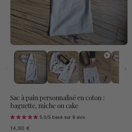
Ouvrir
le
média
1
dans
une
fenêtre
modale
Sac à pain personnalisé en coton :
baguette, miche ou cake
5.0/5 basé sur 8 avis
Prix
14,90 €