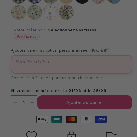
verts
bleus
beiges
Lin
Noir
9mm
9mm
9mm
Jungle
Kawai
Danseuse
Ptiwi
Votre création :
Sélectionnez vos tissus
Voir l’aperçu
Ajoutez une inscription personnalisée
Facultatif
Conseil : 1 à 2 lignes pour un rendu harmonieux.
Livraison estimée entre le
21/08
et le
25/08
Quantité
Quantité
Ajouter au panier
Réduire
Augmenter
la
la
Moyens
quantité
quantité
de
de
de
paiement
Sac
Sac