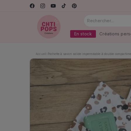
et
Confection artisanale française
passer
Facebook
Instagram
YouTube
TikTok
Pinterest
au
contenu
En stock
Créations pers
Accueil
›
Pochette à savon solide imperméable à double compartim
Passer aux
informations
produits