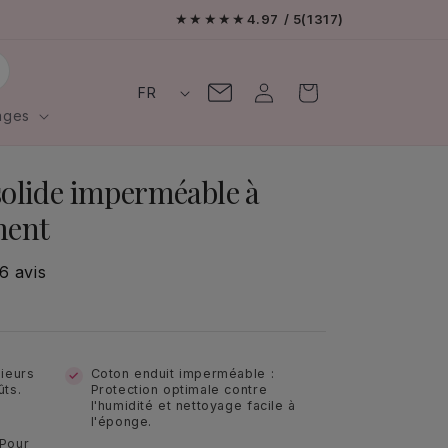
Livraison offerte en France
★★★★★
4.97
/ 5
(1317)
L
Contactez-
Connexion
Panier
FR
moi
a
ages
n
solide imperméable à
g
ment
u
e
6 avis
sieurs
Coton enduit imperméable :
ûts.
Protection optimale contre
l'humidité et nettoyage facile à
l'éponge.
 Pour