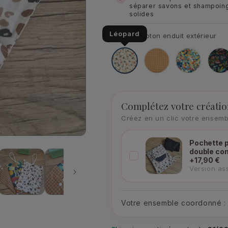
séparer savons et shampoin
solides
Léopard
Motif du coton enduit extérieur
Léopard
Carreaux
Splash
Nu
fl
Complétez votre créati
Créez en un clic votre ensem
Pochette p
double co
+17,90 €
Version ass
Votre ensemble coordonné 