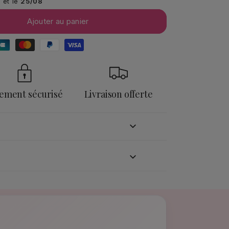
8
et le
25/08
Ajouter au panier
Moyens
de
paiement
iement sécurisé
Livraison offerte