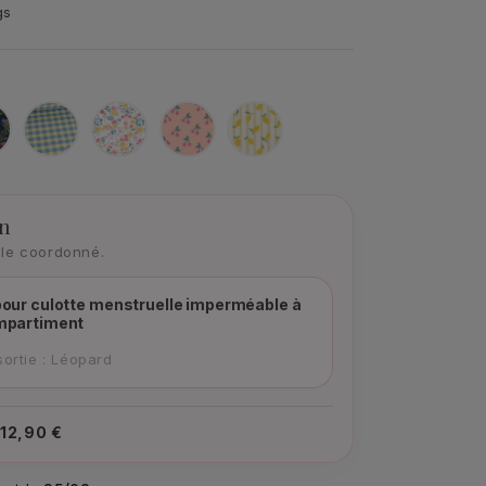
gs
it
Carreaux
Bridget
Cerises
Citron
eurie
bleus
on
ble coordonné.
our culotte menstruelle imperméable à
mpartiment
ortie : Léopard
:
12,90 €