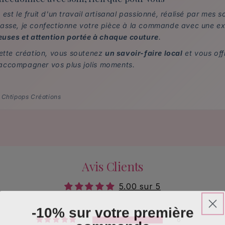
est le fruit d'un travail artisanal passionné, réalisé par mes 
asse, je confectionne votre pièce à la commande avec une e
ieuses et attention portée à chaque couture
.
cette création, vous soutenez
un savoir-faire local
et vous of
ccompagner vos plus jolis moments.
 Chtipops Créations
Avis Clients
5.00 sur 5
-10% sur votre première
6
commande