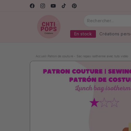
et
Confection artisanale française
passer
Facebook
Instagram
YouTube
TikTok
Pinterest
au
contenu
En stock
Créations pers
Accueil
›
Patron de couture - Sac repas isotherme avec tuto vidéo
Passer aux
informations
produits