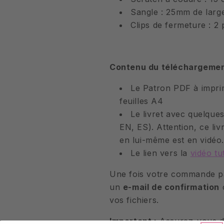
Sangle : 25mm de larg
Clips de fermeture : 2 
Contenu du téléchargemen
Le Patron PDF à impri
feuilles A4
Le livret avec quelque
EN, ES). Attention, ce livr
en lui-même est en vidéo
Le lien vers la
vidéo tu
Une fois votre commande p
un
e-mail de confirmation
c
vos fichiers.
Important :
Assurez-vous d'a