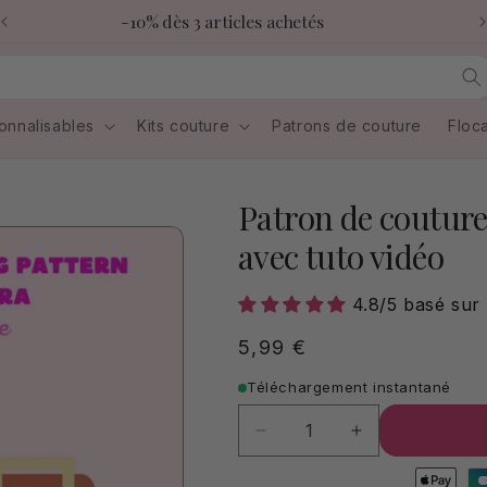
-10% dès 3 articles achetés
onnalisables
Kits couture
Patrons de couture
Floc
Patron de couture
avec tuto vidéo
4.8/5 basé sur 
Prix
5,99 €
habituel
Téléchargement instantané
Quantité
Quantité
Réduire
Augmenter
la
la
quantité
quantité