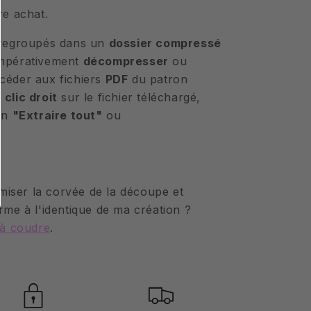
re achat.
t regroupés dans un
dossier compressé
impérativement
décompresser
ou
céder aux fichiers
PDF
du patron
n
clic droit
sur le fichier téléchargé,
ion
"Extraire tout"
ou
iser la corvée de la découpe et
rme à l'identique de ma création ?
t à coudre
.