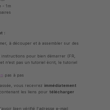
e - 1m
paires
t :
mer, à découper et à assembler sur des
s instructions pour bien démarrer (FR,
et n’est pas un tutoriel écrit, le tutoriel
.
to
pas à pas
assée, vous recevrez
immédiatement
ontenant les liens pour
télécharger
voir bien vérifié l'adresse e-mail