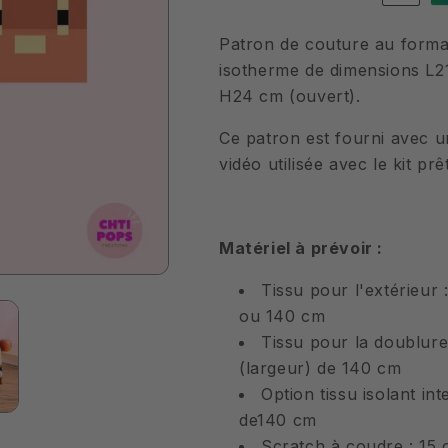
de
de
Patron
Patron
Patron de couture au forma
de
de
isotherme de dimensions L21
couture
couture
H24 cm (ouvert).
-
-
Sac
Sac
Ce patron est fourni avec 
repas
repas
vidéo utilisée avec le kit pr
isotherme
isotherme
avec
avec
tuto
tuto
vidéo
vidéo
Matériel à prévoir :
Tissu pour l'extérieur 
ou 140 cm
Tissu pour la doublure 
(largeur) de 140 cm
Option tissu isolant int
de140 cm
Scratch à coudre : 15