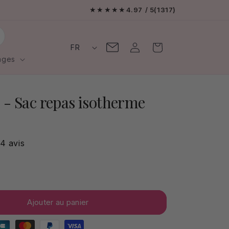
Livraison offerte en France
★★★★★
4.97
/ 5
(1317)
L
Contactez-
Connexion
Panier
FR
moi
a
ages
n
g
 - Sac repas isotherme
u
e
4 avis
Ajouter au panier
Moyens