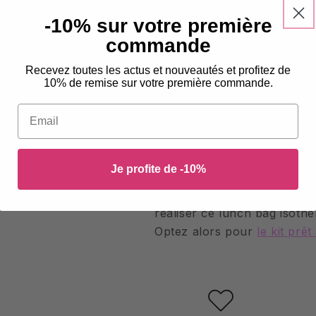
fournie avant de valider vot
-10% sur votre première
commande
Les fichiers de patron son
(format .ZIP)
. Vous devez 
Recevez toutes les actus et nouveautés et profitez de
extraire
ce dossier pour ac
10% de remise sur votre première commande.
(généralement en faisant u
Email
puis en sélectionnant l'opt
"Décompresser"
).
Je profite de -10%
Vous souhaitez vous économ
réaliser ce lunch bag isothe
Optez alors pour
le kit prê