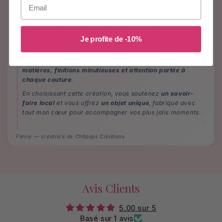
Email
Fabrication artisanale dans le Nord
Une création confectionnée avec soin, rien que pour vous
Chaque création est le fruit d'un travail artisanal
Je profite de -10%
passionné, réalisé par mes soins dans mon atelier du Nord.
Loin de la production de masse, je confectionne votre pièce
à la commande avec une exigence absolue :
choix des
matières, finitions minutieuses et attention portée à
chaque couture
.
En choisissant cette création, vous soutenez
un savoir-
faire local
et vous offrez
un objet unique
, fabriqué avec
tout mon cœur pour accompagner vos plus jolis moments.
Fanny — créatrice de Chtipops Créations
Avis Clients
5.00 sur 5
Basé sur 1 avis