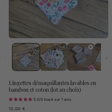
Ouvrir
le
média
1
dans
une
fenêtre
modale
Lingettes démaquillantes lavables en
bambou et coton (lot au choix)
5.0/5 basé sur 1 avis
Prix
10,00 €