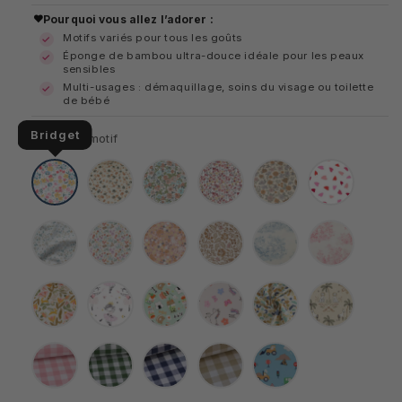
habituel
Pourquoi vous allez l’adorer :
Motifs variés pour tous les goûts
Éponge de bambou ultra-douce idéale pour les peaux
sensibles
Multi-usages : démaquillage, soins du visage ou toilette
de bébé
Bridget
Choix du motif
Bridget
Léopard
Pensées
Liberty
Marion
Cœurs
Azra
Fleurette
Bouquet
Oriental
Jouy
Jouy
bleu
rouge
Lapi
Danseuse
Kawai
Licorne
Ptiwi
Jungle
Carreaux
Carreaux
Carreaux
Carreaux
Chantier
roses
verts
bleus
beiges
9mm
9mm
9mm
9mm