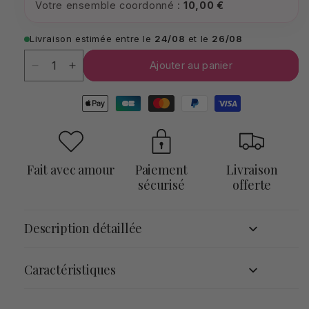
Votre ensemble coordonné :
10,00 €
Livraison estimée entre le
24/08
et le
26/08
Quantité
Quantité
Ajouter au panier
Réduire
Augmenter
la
la
Moyens
quantité
quantité
de
de
de
paiement
Lingettes
Lingettes
démaquillantes
démaquillantes
lavables
lavables
Fait avec amour
Paiement
Livraison
en
en
sécurisé
offerte
bambou
bambou
et
et
coton
coton
Description détaillée
(lot
(lot
au
au
choix)
choix)
Caractéristiques