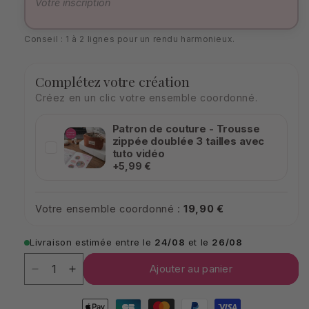
Conseil : 1 à 2 lignes pour un rendu harmonieux.
Complétez votre création
Créez en un clic votre ensemble coordonné.
Patron de couture - Trousse
zippée doublée 3 tailles avec
tuto vidéo
+5,99 €
Votre ensemble coordonné :
19,90 €
Livraison estimée entre le
24/08
et le
26/08
Quantité
Quantité
Ajouter au panier
Réduire
Augmenter
la
la
Moyens
quantité
quantité