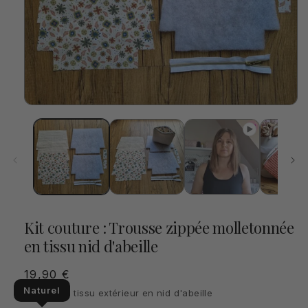
Ouvrir
le
média
1
dans
une
fenêtre
modale
Kit couture : Trousse zippée molletonnée
en tissu nid d'abeille
Prix
19,90 €
habituel
Naturel
Coloris du tissu extérieur en nid d'abeille