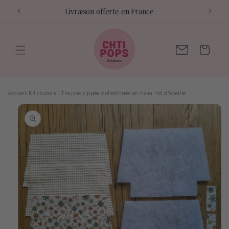
et
Livraison offerte en France
passer
au
contenu
Contactez-
Panier
moi
Accueil
›
Kit couture : Trousse zippée molletonnée en tissu nid d'abeille
Passer aux
informations
produits