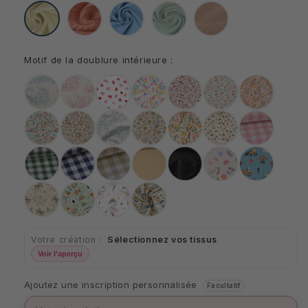
Naturel
Marsala
Bleu
Menthe
Peau
denim
Motif de la doublure intérieure :
Jouy
Jouy
Cœurs
Bridget
Liberty
Fleurette
Bouquet
bleu
rouge
Pensées
Oriental
Azra
Marion
Lapi
Léopard
Carreaux
roses
9mm
Carreaux
Carreaux
Carreaux
Uni
Uni
Licorne
Chantier
verts
bleus
beiges
Lin
Noir
9mm
9mm
9mm
Jungle
Kawai
Danseuse
Ptiwi
Votre création :
Sélectionnez vos tissus
Voir l’aperçu
Ajoutez une inscription personnalisée
Facultatif