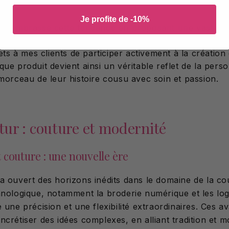
ersonnelle : création et personnalisation
Je profite de -10%
ons embrasse cette tendance en proposant une vaste 
on. Que ce soit par le choix des tissus, des motifs, de
mets à mes clients de participer activement à la création
que produit devient ainsi un véritable reflet de la pers
 morceau de leur histoire cousu avec soin et passion.
utur : couture et modernité
 couture : une nouvelle ère
a ouvert des horizons inédits dans le domaine de la co
hnologique, notamment la broderie numérique et les logi
 une précision et une flexibilité extraordinaires. Ces 
crétiser des idées complexes, en alliant tradition et m