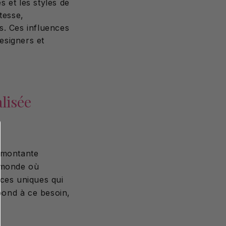
 et les styles de
tesse,
s. Ces influences
designers et
lisée
e montante
n monde où
ièces uniques qui
épond à ce besoin,