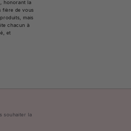
n, honorant la
s fière de vous
produits, mais
nvite chacun à
é, et
 souhaiter la