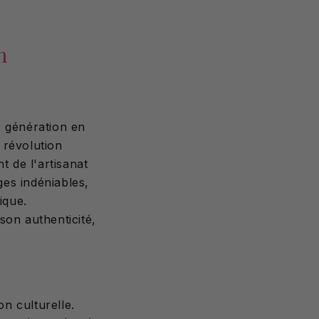
n
e génération en
 révolution
t de l'artisanat
es indéniables,
ique.
son authenticité,
n culturelle.