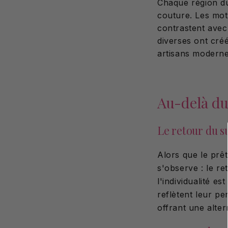
Chaque région du
couture. Les moti
contrastent avec
diverses ont créé
artisans moderne
Au-delà du
Le retour du 
Alors que le prê
s'observe : le r
l'individualité e
reflètent leur pe
offrant une alte