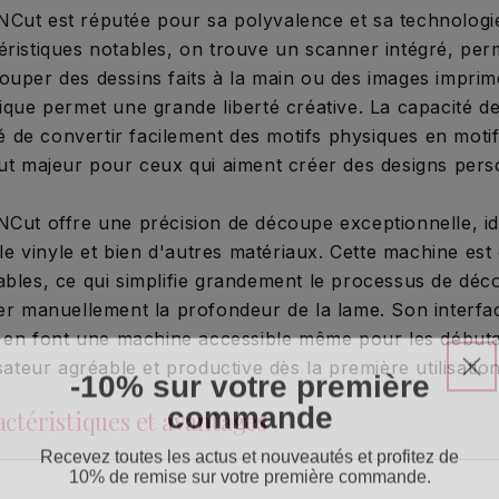
Cut est réputée pour sa polyvalence et sa technologie
éristiques notables, on trouve un scanner intégré, per
ouper des dessins faits à la main ou des images imprim
nique permet une grande liberté créative. La capacité d
ité de convertir facilement des motifs physiques en mot
out majeur pour ceux qui aiment créer des designs pers
NCut offre une précision de découpe exceptionnelle, id
, le vinyle et bien d'autres matériaux. Cette machine est
ables, ce qui simplifie grandement le processus de déc
er manuellement la profondeur de la lame. Son interface
és en font une machine accessible même pour les début
isateur agréable et productive dès la première utilisation
-10% sur votre première
commande
ractéristiques et avantages
Recevez toutes les actus et nouveautés et profitez de
10% de remise sur votre première commande.