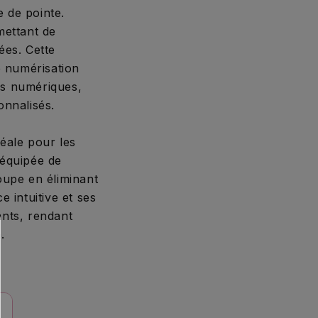
 de pointe.
mettant de
ées. Cette
e numérisation
ifs numériques,
onnalisés.
éale pour les
 équipée de
oupe en éliminant
 intuitive et ses
ants, rendant
.