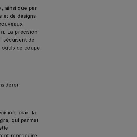
, ainsi que par
s et de designs
 nouveaux
on. La précision
i séduisent de
 outils de coupe
nsidérer
ision, mais la
gré, qui permet
ette
itent reproduire