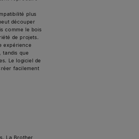
patibilité plus
 peut découper
is comme le bois
iété de projets.
e expérience
, tandis que
s. Le logiciel de
créer facilement
ts. La Brother