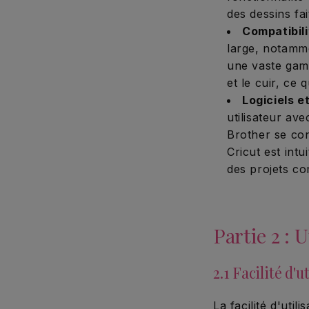
des dessins fa
Compatibili
large, notamme
une vaste gam
et le cuir, ce
Logiciels e
utilisateur av
Brother se con
Cricut est int
des projets c
Partie 2 : 
2.1 Facilité d'u
La facilité d'util