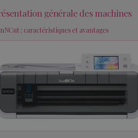
Présentation générale des machines
anNCut : caractéristiques et avantages