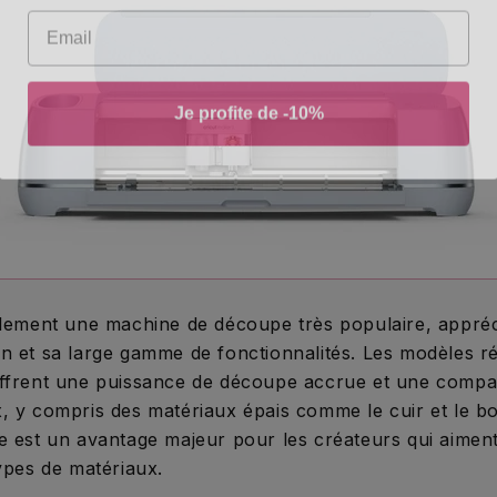
Email
Je profite de -10%
alement une machine de découpe très populaire, appré
ation et sa large gamme de fonctionnalités. Les modèles
ffrent une puissance de découpe accrue et une compati
, y compris des matériaux épais comme le cuir et le bo
e est un avantage majeur pour les créateurs qui aimen
ypes de matériaux.