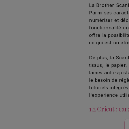
La Brother ScanN
Parmi ses caract
numériser et déc
fonctionnalité u
offre la possibil
ce qui est un at
De plus, la Scan
tissus, le papier
lames auto-ajust
le besoin de régl
tutoriels intégr
l'expérience util
1.2 Cricut : ca